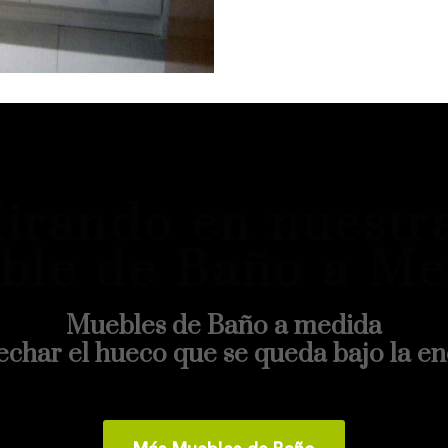
irando en nuestr
ble de Baño a Me
Muebles de Baño a medida
echar el hueco que se queda bajo la en