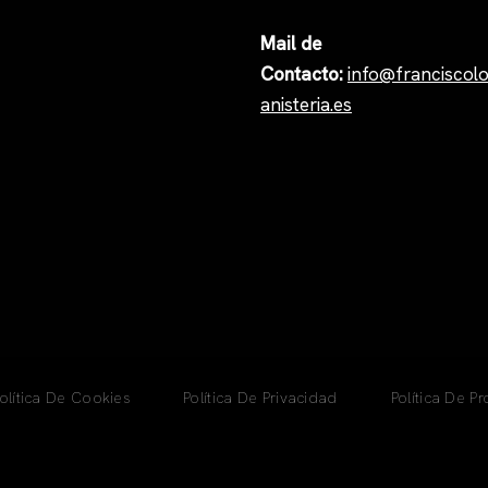
Mail de
Contacto:
i
nfo@franciscol
anisteria.es
olítica De Cookies
Política De Privacidad
Política De P