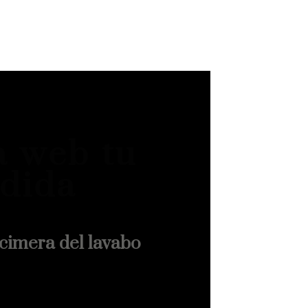
a web tu
dida
cimera del lavabo