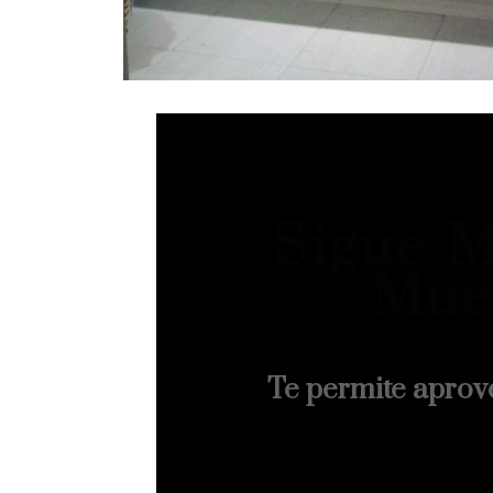
Sigue M
Mue
Te permite aprov