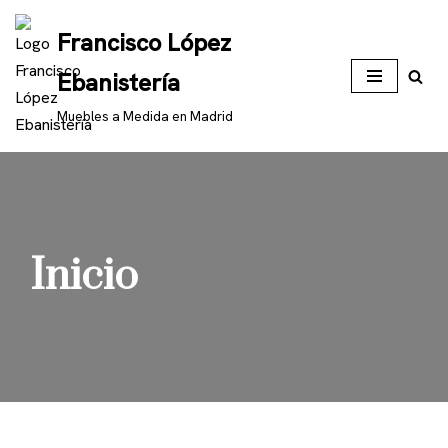
Francisco López
Saltar
Ebanistería
al
contenido
Muebles a Medida en Madrid
Inicio