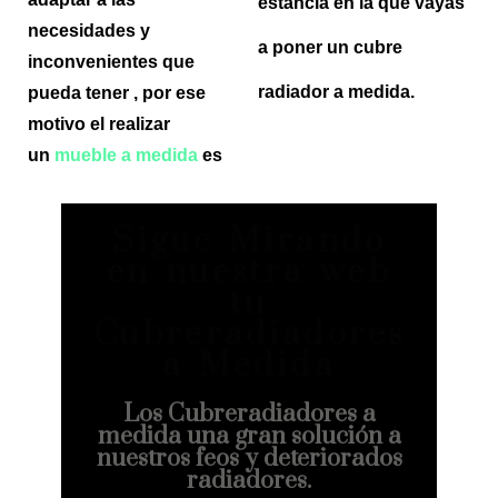
estancia en la que vayas
necesidades y
a poner un cubre
inconvenientes que
radiador a medida.
pueda tener , por ese
motivo el realizar
un
mueble a medida
es
Sigue Mirando
en nuestra web
tu
Cubreradiadores
a Medida
Los Cubreradiadores a
medida una gran solución a
nuestros feos y deteriorados
radiadores.