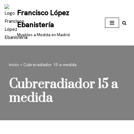
Francisco López
Saltar
Ebanistería
al
contenido
Muebles a Medida en Madrid
Inicio
»
Cubreradiador 15 a medida
Cubreradiador 15 a
medida