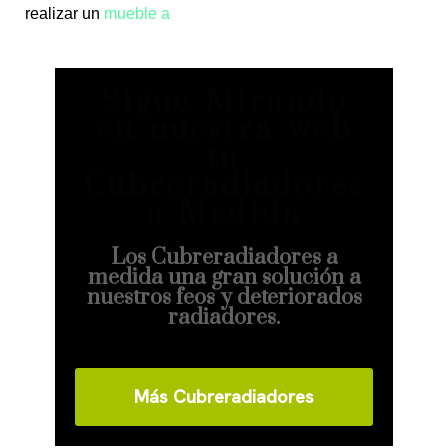
realizar un
mueble a
Sigue Mirando
en nuestra web
tu
Cubreradiadores
a Medida
Los Cubreradiadores a
medida una gran solución a
nuestros feos y deteriorados
radiadores.
Más Cubreradiadores