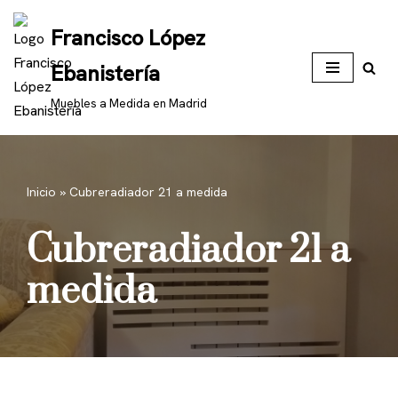
Francisco López
Saltar
Ebanistería
al
contenido
Muebles a Medida en Madrid
Inicio
»
Cubreradiador 21 a medida
Cubreradiador 21 a
medida